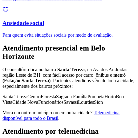
Ansiedade social
Para quem evita situações sociais por medo de avaliação.
Atendimento presencial em Belo
Horizonte
O consultório fica no bairro
Santa Tereza
, na Av. dos Andradas —
região Leste de BH, com fácil acesso por carro, ônibus e
metrô
(Estação Santa Tereza)
. Pacientes atendidos vêm de toda a cidade,
especialmente dos bairros próximos:
Santa Tereza
Centro
Floresta
Sagrada Família
Pompeia
Horto
Boa
Vista
Cidade Nova
Funcionários
Savassi
Lourdes
Sion
Mora em outro município ou em outra cidade?
Telemedicina
disponível para todo o Brasil
.
Atendimento por telemedicina