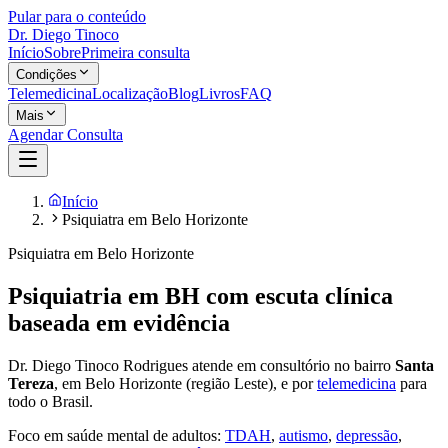
Pular para o conteúdo
Dr. Diego Tinoco
Início
Sobre
Primeira consulta
Condições
Telemedicina
Localização
Blog
Livros
FAQ
Mais
Agendar Consulta
Início
Psiquiatra em Belo Horizonte
Psiquiatra em Belo Horizonte
Psiquiatria em BH com escuta clínica
baseada em evidência
Dr. Diego Tinoco Rodrigues atende em consultório no bairro
Santa
Tereza
, em Belo Horizonte (região Leste), e por
telemedicina
para
todo o Brasil.
Foco em saúde mental de adultos:
TDAH
,
autismo
,
depressão
,